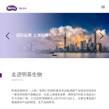
走进明基生物
ABOUT US
明基生物技术（上海）有限公司是明基佳世达集团旗下佳世达科技控股的
一家高科技医疗器械企业，位居上海浦东金桥，拥有近300亩土地及近10万
平方米的厂房，公司总投资规模在人民币10亿元以上，主要从事血液净化
领域系列产品的研发、生产及销售等。